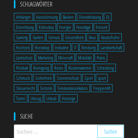
SCHLAGWÖRTER
Anhänger
Auszeichnung
Backen
Dienstleistung
DJ
Einrichtung
Eishockey
Energie
Feiertage
Freizeit
Gaming
Garten
Genuss
Gesundheit
Haus
Hausschuhe
Hochzeit
Horoskop
Industrie
IT
Kleidung
Landwirtschaft
Lärmschutz
Marketing
Minecraft
Mobilität
Praxis
Produkt
Reinigung
Rolex
Rückenwärmer
Scheidung
Schmuck
Sicherheit
Sonnenschutz
Spiel
sport
Steuerrecht
Technik
Telekommunikation
Treppenlift
Türen
Umzug
Urlaub
Vorsorge
SUCHE
Suchen
nach: