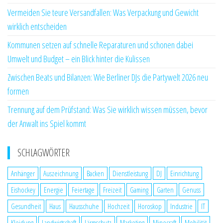
Vermeiden Sie teure Versandfallen: Was Verpackung und Gewicht
wirklich entscheiden
Kommunen setzen auf schnelle Reparaturen und schonen dabei
Umwelt und Budget – ein Blick hinter die Kulissen
Zwischen Beats und Bilanzen: Wie Berliner DJs die Partywelt 2026 neu
formen
Trennung auf dem Prüfstand: Was Sie wirklich wissen müssen, bevor
der Anwalt ins Spiel kommt
SCHLAGWÖRTER
Anhänger
Auszeichnung
Backen
Dienstleistung
DJ
Einrichtung
Eishockey
Energie
Feiertage
Freizeit
Gaming
Garten
Genuss
Gesundheit
Haus
Hausschuhe
Hochzeit
Horoskop
Industrie
IT
Kleidung
Landwirtschaft
Lärmschutz
Marketing
Minecraft
Mobilität