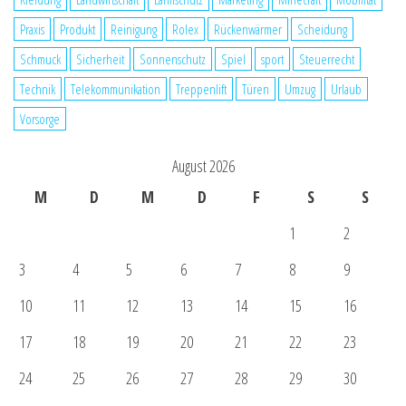
Praxis
Produkt
Reinigung
Rolex
Rückenwärmer
Scheidung
Schmuck
Sicherheit
Sonnenschutz
Spiel
sport
Steuerrecht
Technik
Telekommunikation
Treppenlift
Türen
Umzug
Urlaub
Vorsorge
August 2026
M
D
M
D
F
S
S
1
2
3
4
5
6
7
8
9
10
11
12
13
14
15
16
17
18
19
20
21
22
23
24
25
26
27
28
29
30