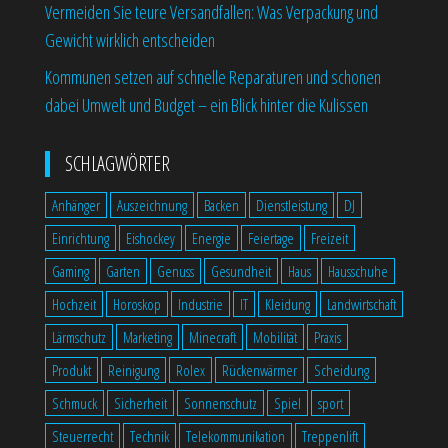
Vermeiden Sie teure Versandfallen: Was Verpackung und
Gewicht wirklich entscheiden
Kommunen setzen auf schnelle Reparaturen und schonen
dabei Umwelt und Budget – ein Blick hinter die Kulissen
SCHLAGWÖRTER
Anhänger
Auszeichnung
Backen
Dienstleistung
DJ
Einrichtung
Eishockey
Energie
Feiertage
Freizeit
Gaming
Garten
Genuss
Gesundheit
Haus
Hausschuhe
Hochzeit
Horoskop
Industrie
IT
Kleidung
Landwirtschaft
Lärmschutz
Marketing
Minecraft
Mobilität
Praxis
Produkt
Reinigung
Rolex
Rückenwärmer
Scheidung
Schmuck
Sicherheit
Sonnenschutz
Spiel
sport
Steuerrecht
Technik
Telekommunikation
Treppenlift