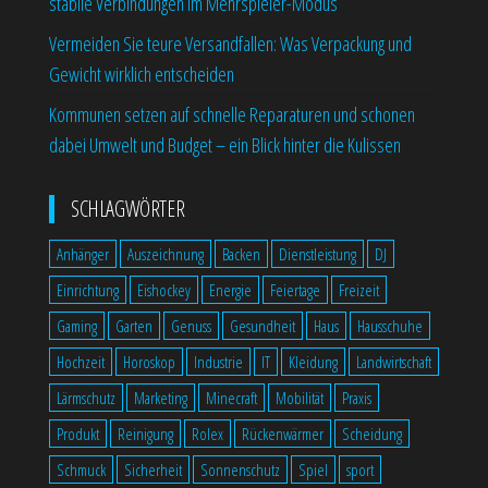
stabile Verbindungen im Mehrspieler-Modus
Vermeiden Sie teure Versandfallen: Was Verpackung und
Gewicht wirklich entscheiden
Kommunen setzen auf schnelle Reparaturen und schonen
dabei Umwelt und Budget – ein Blick hinter die Kulissen
SCHLAGWÖRTER
Anhänger
Auszeichnung
Backen
Dienstleistung
DJ
Einrichtung
Eishockey
Energie
Feiertage
Freizeit
Gaming
Garten
Genuss
Gesundheit
Haus
Hausschuhe
Hochzeit
Horoskop
Industrie
IT
Kleidung
Landwirtschaft
Lärmschutz
Marketing
Minecraft
Mobilität
Praxis
Produkt
Reinigung
Rolex
Rückenwärmer
Scheidung
Schmuck
Sicherheit
Sonnenschutz
Spiel
sport