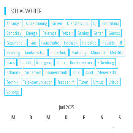
SCHLAGWÖRTER
Anhänger
Auszeichnung
Backen
Dienstleistung
DJ
Einrichtung
Eishockey
Energie
Feiertage
Freizeit
Gaming
Garten
Genuss
Gesundheit
Haus
Hausschuhe
Hochzeit
Horoskop
Industrie
IT
Kleidung
Landwirtschaft
Lärmschutz
Marketing
Minecraft
Mobilität
Praxis
Produkt
Reinigung
Rolex
Rückenwärmer
Scheidung
Schmuck
Sicherheit
Sonnenschutz
Spiel
sport
Steuerrecht
Technik
Telekommunikation
Treppenlift
Türen
Umzug
Urlaub
Vorsorge
Juni 2025
M
D
M
D
F
S
S
1