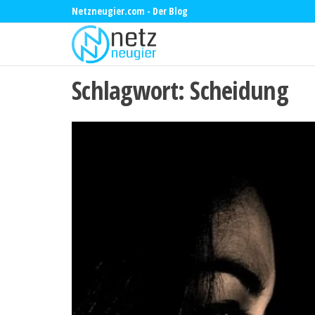
Zum
Netzneugier.com - Der Blog
Inhalt
Netzneugier
Themen
aus aller
springen
Welt
Schlagwort:
Scheidung