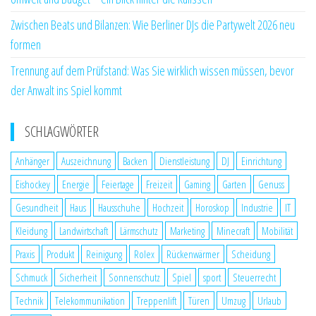
Zwischen Beats und Bilanzen: Wie Berliner DJs die Partywelt 2026 neu
formen
Trennung auf dem Prüfstand: Was Sie wirklich wissen müssen, bevor
der Anwalt ins Spiel kommt
SCHLAGWÖRTER
Anhänger
Auszeichnung
Backen
Dienstleistung
DJ
Einrichtung
Eishockey
Energie
Feiertage
Freizeit
Gaming
Garten
Genuss
Gesundheit
Haus
Hausschuhe
Hochzeit
Horoskop
Industrie
IT
Kleidung
Landwirtschaft
Lärmschutz
Marketing
Minecraft
Mobilität
Praxis
Produkt
Reinigung
Rolex
Rückenwärmer
Scheidung
Schmuck
Sicherheit
Sonnenschutz
Spiel
sport
Steuerrecht
Technik
Telekommunikation
Treppenlift
Türen
Umzug
Urlaub