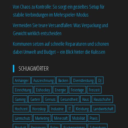
Von Chaos zu Kontrolle: So sorgt ein gezieltes Setup für
stabile Verbindungen im Mehrspieler-Modus
Vermeiden Sie teure Versandfallen: Was Verpackung und
Gewicht wirklich entscheiden
Kommunen setzen auf schnelle Reparaturen und schonen
dabei Umwelt und Budget – ein Blick hinter die Kulissen
SCHLAGWÖRTER
Anhänger
Auszeichnung
Backen
Dienstleistung
DJ
Einrichtung
Eishockey
Energie
Feiertage
Freizeit
Gaming
Garten
Genuss
Gesundheit
Haus
Hausschuhe
Hochzeit
Horoskop
Industrie
IT
Kleidung
Landwirtschaft
Lärmschutz
Marketing
Minecraft
Mobilität
Praxis
Produkt
Reinigung
Rolex
Rückenwärmer
Scheidung