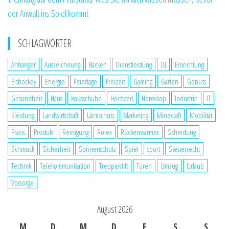
der Anwalt ins Spiel kommt
SCHLAGWÖRTER
Anhänger
Auszeichnung
Backen
Dienstleistung
DJ
Einrichtung
Eishockey
Energie
Feiertage
Freizeit
Gaming
Garten
Genuss
Gesundheit
Haus
Hausschuhe
Hochzeit
Horoskop
Industrie
IT
Kleidung
Landwirtschaft
Lärmschutz
Marketing
Minecraft
Mobilität
Praxis
Produkt
Reinigung
Rolex
Rückenwärmer
Scheidung
Schmuck
Sicherheit
Sonnenschutz
Spiel
sport
Steuerrecht
Technik
Telekommunikation
Treppenlift
Türen
Umzug
Urlaub
Vorsorge
August 2026
M
D
M
D
F
S
S