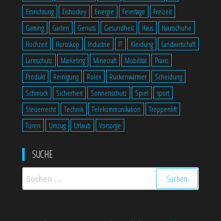
Einrichtung
Eishockey
Energie
Feiertage
Freizeit
Gaming
Garten
Genuss
Gesundheit
Haus
Hausschuhe
Hochzeit
Horoskop
Industrie
IT
Kleidung
Landwirtschaft
Lärmschutz
Marketing
Minecraft
Mobilität
Praxis
Produkt
Reinigung
Rolex
Rückenwärmer
Scheidung
Schmuck
Sicherheit
Sonnenschutz
Spiel
sport
Steuerrecht
Technik
Telekommunikation
Treppenlift
Türen
Umzug
Urlaub
Vorsorge
SUCHE
Suchen
nach: