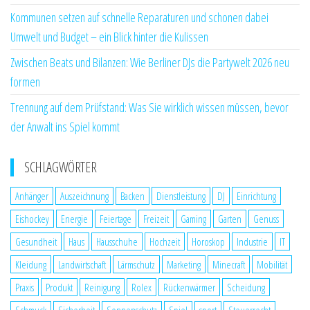
Kommunen setzen auf schnelle Reparaturen und schonen dabei
Umwelt und Budget – ein Blick hinter die Kulissen
Zwischen Beats und Bilanzen: Wie Berliner DJs die Partywelt 2026 neu
formen
Trennung auf dem Prüfstand: Was Sie wirklich wissen müssen, bevor
der Anwalt ins Spiel kommt
SCHLAGWÖRTER
Anhänger
Auszeichnung
Backen
Dienstleistung
DJ
Einrichtung
Eishockey
Energie
Feiertage
Freizeit
Gaming
Garten
Genuss
Gesundheit
Haus
Hausschuhe
Hochzeit
Horoskop
Industrie
IT
Kleidung
Landwirtschaft
Lärmschutz
Marketing
Minecraft
Mobilität
Praxis
Produkt
Reinigung
Rolex
Rückenwärmer
Scheidung