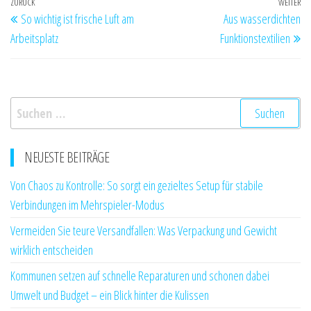
Beitragsnavigation
Vorheriger
ZURÜCK
WEITER
Nä
So wichtig ist frische Luft am
Aus wasserdichten
Beitrag
Be
Arbeitsplatz
Funktionstextilien
Suchen
nach:
NEUESTE BEITRÄGE
Von Chaos zu Kontrolle: So sorgt ein gezieltes Setup für stabile
Verbindungen im Mehrspieler-Modus
Vermeiden Sie teure Versandfallen: Was Verpackung und Gewicht
wirklich entscheiden
Kommunen setzen auf schnelle Reparaturen und schonen dabei
Umwelt und Budget – ein Blick hinter die Kulissen