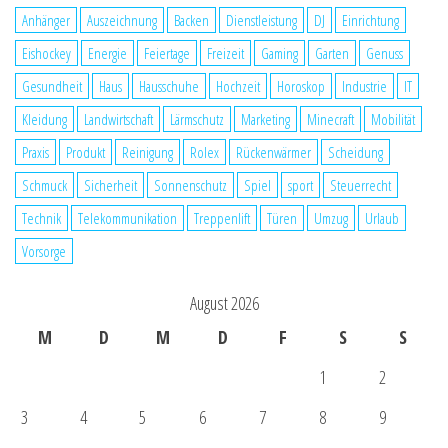
Anhänger
Auszeichnung
Backen
Dienstleistung
DJ
Einrichtung
Eishockey
Energie
Feiertage
Freizeit
Gaming
Garten
Genuss
Gesundheit
Haus
Hausschuhe
Hochzeit
Horoskop
Industrie
IT
Kleidung
Landwirtschaft
Lärmschutz
Marketing
Minecraft
Mobilität
Praxis
Produkt
Reinigung
Rolex
Rückenwärmer
Scheidung
Schmuck
Sicherheit
Sonnenschutz
Spiel
sport
Steuerrecht
Technik
Telekommunikation
Treppenlift
Türen
Umzug
Urlaub
Vorsorge
August 2026
M
D
M
D
F
S
S
1
2
3
4
5
6
7
8
9