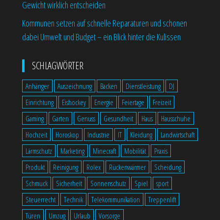
Gewicht wirklich entscheiden
Kommunen setzen auf schnelle Reparaturen und schonen
dabei Umwelt und Budget – ein Blick hinter die Kulissen
SCHLAGWÖRTER
Anhänger
Auszeichnung
Backen
Dienstleistung
DJ
Einrichtung
Eishockey
Energie
Feiertage
Freizeit
Gaming
Garten
Genuss
Gesundheit
Haus
Hausschuhe
Hochzeit
Horoskop
Industrie
IT
Kleidung
Landwirtschaft
Lärmschutz
Marketing
Minecraft
Mobilität
Praxis
Produkt
Reinigung
Rolex
Rückenwärmer
Scheidung
Schmuck
Sicherheit
Sonnenschutz
Spiel
sport
Steuerrecht
Technik
Telekommunikation
Treppenlift
Türen
Umzug
Urlaub
Vorsorge