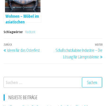
Wohnen – Möbel im
asiatischen
Einrichtungsstil
Schlagwörter
Hochzeit
Beitragsnavigation
Vorheriger
ZURÜCK
WEITER
Nä
Ideen für das Osterfest
Schallschutzkabine Industrie – Die
Beitrag
Be
Lösung für Lärmprobleme
Suchen
nach:
NEUESTE BEITRÄGE