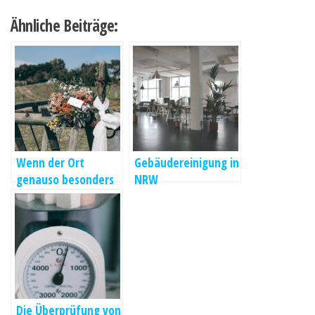
Ähnliche Beiträge:
Wenn der Ort
Gebäudereinigung in
genauso besonders
NRW
ist wie das Ja
Die Überprüfung von