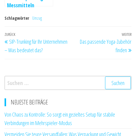
Messmitteln
Schlagwörter
Umzug
Beitragsnavigation
Vorheriger
ZURÜCK
WEITER
Nä
SIP-Trunking für Ihr Unternehmen
Das passende Yoga-Zubehör
Beitrag
Be
– Was bedeutet das?
finden
Suchen
nach:
NEUESTE BEITRÄGE
Von Chaos zu Kontrolle: So sorgt ein gezieltes Setup für stabile
Verbindungen im Mehrspieler-Modus
Vermeiden Sie teure Versandfallen: Was Verpackung und Gewicht