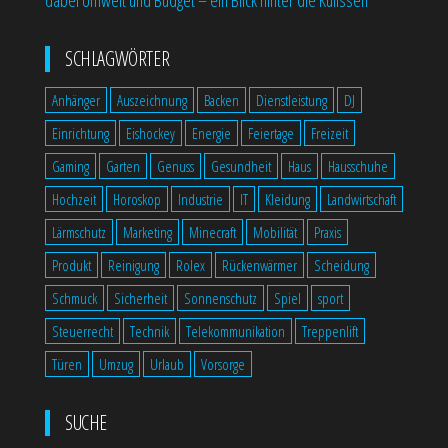
SCHLAGWÖRTER
Anhänger
Auszeichnung
Backen
Dienstleistung
DJ
Einrichtung
Eishockey
Energie
Feiertage
Freizeit
Gaming
Garten
Genuss
Gesundheit
Haus
Hausschuhe
Hochzeit
Horoskop
Industrie
IT
Kleidung
Landwirtschaft
Lärmschutz
Marketing
Minecraft
Mobilität
Praxis
Produkt
Reinigung
Rolex
Rückenwärmer
Scheidung
Schmuck
Sicherheit
Sonnenschutz
Spiel
sport
Steuerrecht
Technik
Telekommunikation
Treppenlift
Türen
Umzug
Urlaub
Vorsorge
SUCHE