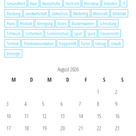
Gesundheit
Haus
Hausschuhe
Hochzeit
Horoskop
Industrie
IT
Kleidung
Landwirtschaft
Lärmschutz
Marketing
Minecraft
Mobilität
Praxis
Produkt
Reinigung
Rolex
Rückenwärmer
Scheidung
Schmuck
Sicherheit
Sonnenschutz
Spiel
sport
Steuerrecht
Technik
Telekommunikation
Treppenlift
Türen
Umzug
Urlaub
Vorsorge
August 2026
M
D
M
D
F
S
S
1
2
3
4
5
6
7
8
9
10
11
12
13
14
15
16
17
18
19
20
21
22
23