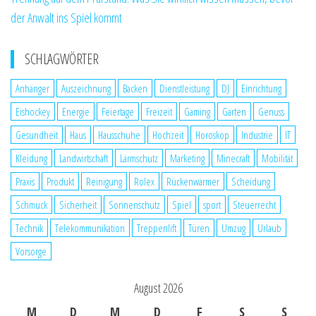
der Anwalt ins Spiel kommt
SCHLAGWÖRTER
Anhänger
Auszeichnung
Backen
Dienstleistung
DJ
Einrichtung
Eishockey
Energie
Feiertage
Freizeit
Gaming
Garten
Genuss
Gesundheit
Haus
Hausschuhe
Hochzeit
Horoskop
Industrie
IT
Kleidung
Landwirtschaft
Lärmschutz
Marketing
Minecraft
Mobilität
Praxis
Produkt
Reinigung
Rolex
Rückenwärmer
Scheidung
Schmuck
Sicherheit
Sonnenschutz
Spiel
sport
Steuerrecht
Technik
Telekommunikation
Treppenlift
Türen
Umzug
Urlaub
Vorsorge
August 2026
M
D
M
D
F
S
S