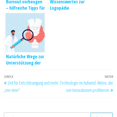
Burnout vorbeugen
Wissenswertes zur
– hilfreiche Tipps für
Logopädie
den Alltag
Natürliche Wege zur
Unterstützung der
Schilddrüsengesund
heit
Beitragsnavigation
Vorheriger
ZURÜCK
WEITER
Nä
Zeit für Entschleunigung und mehr
Technologie im Aufwind: Aktien, die
Beitrag
Be
„me-time“
von Innovationen profitieren
Suchen