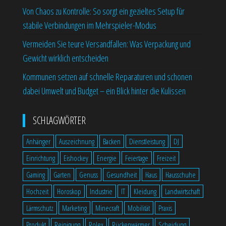
Von Chaos zu Kontrolle: So sorgt ein gezieltes Setup für
stabile Verbindungen im Mehrspieler-Modus
Vermeiden Sie teure Versandfallen: Was Verpackung und
Gewicht wirklich entscheiden
Kommunen setzen auf schnelle Reparaturen und schonen
dabei Umwelt und Budget – ein Blick hinter die Kulissen
SCHLAGWÖRTER
Anhänger
Auszeichnung
Backen
Dienstleistung
DJ
Einrichtung
Eishockey
Energie
Feiertage
Freizeit
Gaming
Garten
Genuss
Gesundheit
Haus
Hausschuhe
Hochzeit
Horoskop
Industrie
IT
Kleidung
Landwirtschaft
Lärmschutz
Marketing
Minecraft
Mobilität
Praxis
Produkt
Reinigung
Rolex
Rückenwärmer
Scheidung