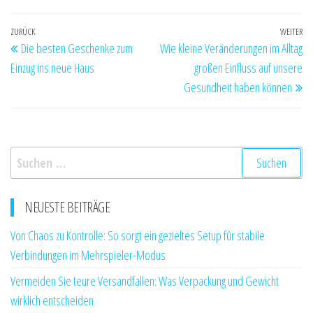
mehr Pflege
braucht, als Sie
Beitragsnavigation
Vorheriger
ZURÜCK
WEITER
Nä
denken
Die besten Geschenke zum
Wie kleine Veränderungen im Alltag
Beitrag
Be
Einzug ins neue Haus
großen Einfluss auf unsere
Gesundheit haben können
Suchen
nach:
NEUESTE BEITRÄGE
Von Chaos zu Kontrolle: So sorgt ein gezieltes Setup für stabile
Verbindungen im Mehrspieler-Modus
Vermeiden Sie teure Versandfallen: Was Verpackung und Gewicht
wirklich entscheiden