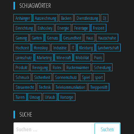
SCHLAGWÖRTER
Anhänger
Auszeichnung
Backen
Dienstleistung
DJ
Einrichtung
Eishockey
Energie
Feiertage
Freizeit
Gaming
Garten
Genuss
Gesundheit
Haus
Hausschuhe
Hochzeit
Horoskop
Industrie
IT
Kleidung
Landwirtschaft
Lärmschutz
Marketing
Minecraft
Mobilität
Praxis
Produkt
Reinigung
Rolex
Rückenwärmer
Scheidung
Schmuck
Sicherheit
Sonnenschutz
Spiel
sport
Steuerrecht
Technik
Telekommunikation
Treppenlift
Türen
Umzug
Urlaub
Vorsorge
SUCHE
Suchen