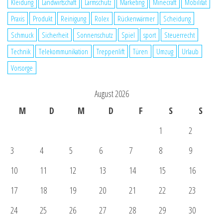
Kleidung
Landwirtschaft
Lärmschutz
Marketing
Minecraft
Mobilität
Praxis
Produkt
Reinigung
Rolex
Rückenwärmer
Scheidung
Schmuck
Sicherheit
Sonnenschutz
Spiel
sport
Steuerrecht
Technik
Telekommunikation
Treppenlift
Türen
Umzug
Urlaub
Vorsorge
August 2026
M
D
M
D
F
S
S
1
2
3
4
5
6
7
8
9
10
11
12
13
14
15
16
17
18
19
20
21
22
23
24
25
26
27
28
29
30