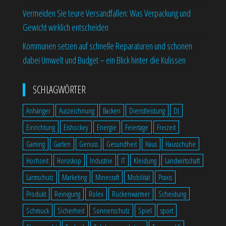
Vermeiden Sie teure Versandfallen: Was Verpackung und
Gewicht wirklich entscheiden
Kommunen setzen auf schnelle Reparaturen und schonen
dabei Umwelt und Budget – ein Blick hinter die Kulissen
SCHLAGWÖRTER
Anhänger
Auszeichnung
Backen
Dienstleistung
DJ
Einrichtung
Eishockey
Energie
Feiertage
Freizeit
Gaming
Garten
Genuss
Gesundheit
Haus
Hausschuhe
Hochzeit
Horoskop
Industrie
IT
Kleidung
Landwirtschaft
Lärmschutz
Marketing
Minecraft
Mobilität
Praxis
Produkt
Reinigung
Rolex
Rückenwärmer
Scheidung
Schmuck
Sicherheit
Sonnenschutz
Spiel
sport