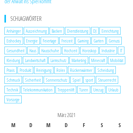
der Anwalt ins Spiel kommt
SCHLAGWÖRTER
Anhänger
Auszeichnung
Backen
Dienstleistung
DJ
Einrichtung
Eishockey
Energie
Feiertage
Freizeit
Gaming
Garten
Genuss
Gesundheit
Haus
Hausschuhe
Hochzeit
Horoskop
Industrie
IT
Kleidung
Landwirtschaft
Lärmschutz
Marketing
Minecraft
Mobilität
Praxis
Produkt
Reinigung
Rolex
Rückenwärmer
Scheidung
Schmuck
Sicherheit
Sonnenschutz
Spiel
sport
Steuerrecht
Technik
Telekommunikation
Treppenlift
Türen
Umzug
Urlaub
Vorsorge
März 2021
M
D
M
D
F
S
S