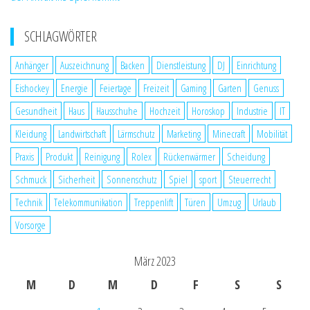
SCHLAGWÖRTER
Anhänger
Auszeichnung
Backen
Dienstleistung
DJ
Einrichtung
Eishockey
Energie
Feiertage
Freizeit
Gaming
Garten
Genuss
Gesundheit
Haus
Hausschuhe
Hochzeit
Horoskop
Industrie
IT
Kleidung
Landwirtschaft
Lärmschutz
Marketing
Minecraft
Mobilität
Praxis
Produkt
Reinigung
Rolex
Rückenwärmer
Scheidung
Schmuck
Sicherheit
Sonnenschutz
Spiel
sport
Steuerrecht
Technik
Telekommunikation
Treppenlift
Türen
Umzug
Urlaub
Vorsorge
März 2023
M
D
M
D
F
S
S