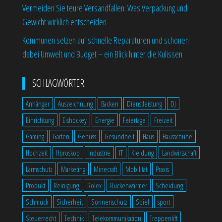
Vermeiden Sie teure Versandfallen: Was Verpackung und
Gewicht wirklich entscheiden
Kommunen setzen auf schnelle Reparaturen und schonen
dabei Umwelt und Budget – ein Blick hinter die Kulissen
SCHLAGWÖRTER
Anhänger
Auszeichnung
Backen
Dienstleistung
DJ
Einrichtung
Eishockey
Energie
Feiertage
Freizeit
Gaming
Garten
Genuss
Gesundheit
Haus
Hausschuhe
Hochzeit
Horoskop
Industrie
IT
Kleidung
Landwirtschaft
Lärmschutz
Marketing
Minecraft
Mobilität
Praxis
Produkt
Reinigung
Rolex
Rückenwärmer
Scheidung
Schmuck
Sicherheit
Sonnenschutz
Spiel
sport
Steuerrecht
Technik
Telekommunikation
Treppenlift