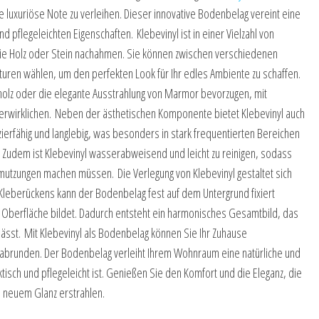
uxuriöse Note zu verleihen. Dieser innovative Bodenbelag vereint eine
nd pflegeleichten Eigenschaften. Klebevinyl ist in einer Vielzahl von
n wie Holz oder Stein nachahmen. Sie können zwischen verschiedenen
ren wählen, um den perfekten Look für Ihr edles Ambiente zu schaffen.
holz oder die elegante Ausstrahlung von Marmor bevorzugen, mit
 verwirklichen. Neben der ästhetischen Komponente bietet Klebevinyl auch
zierfähig und langlebig, was besonders in stark frequentierten Bereichen
 Zudem ist Klebevinyl wasserabweisend und leicht zu reinigen, sodass
mutzungen machen müssen. Die Verlegung von Klebevinyl gestaltet sich
 Kleberückens kann der Bodenbelag fest auf dem Untergrund fixiert
 Oberfläche bildet. Dadurch entsteht ein harmonisches Gesamtbild, das
ässt. Mit Klebevinyl als Bodenbelag können Sie Ihr Zuhause
 abrunden. Der Bodenbelag verleiht Ihrem Wohnraum eine natürliche und
ktisch und pflegeleicht ist. Genießen Sie den Komfort und die Eleganz, die
in neuem Glanz erstrahlen.