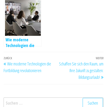
in der
Lohnabrechnung?
Wie moderne
Technologien die
Fortbildung
revolutionieren
Beitragsnavigation
Vorheriger
ZURÜCK
WEITER
Nä
Wie moderne Technologien die
Schaffen Sie sich den Raum, um
Beitrag
Be
Fortbildung revolutionieren
Ihre Zukunft zu gestalten:
Bildungsurlaub!
Suchen